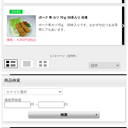
【冷凍】
ポーク 串 カツ 70ｇ 50本入り 冷凍
ポーク串カツ70ｇ 50本入りです。おかずやおつまみ等
何にでもあいます。
価格： 4,350円(税込)
1 / 1ページ
（全5件）
商品検索
価格帯検索
円 ～
円