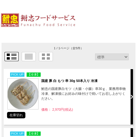
1 / 1ページ
（全5件）
PICK UP
【冷凍】
国産 豚 白 もつ 串 30g 50本入り 冷凍
鮒忠の国産豚白モツ（大腸・小腸）串30ｇ、業務用串物
冷凍、解凍後にお好みの味付けで焼いてお召し上がりく
ださい。
価格： 2,970円(税込)
在庫切れ
PICK UP
【冷凍】