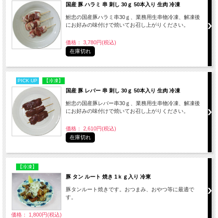
国産 豚 ハラミ 串 刺し 30ｇ 50本入り 生肉 冷凍
鮒忠の国産豚ハラミ串30ｇ、業務用生串物冷凍、解凍後
にお好みの味付けで焼いてお召し上がりください。
価格： 3,780円(税込)
在庫切れ
PICK UP
【冷凍】
国産 豚 レバー 串 刺し 30ｇ 50本入り 生肉 冷凍
鮒忠の国産豚レバー串30ｇ、業務用生串物冷凍、解凍後
にお好みの味付けで焼いてお召し上がりください。
価格： 2,610円(税込)
在庫切れ
【冷凍】
豚 タン ルート 焼き 1ｋｇ入り 冷東
豚タンルート焼きです。おつまみ、おやつ等に最適で
す。
価格： 1,800円(税込)