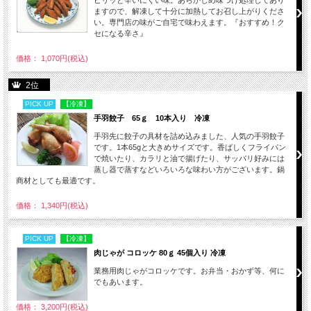
ますので、解凍して十分に加熱してお召し上がりくださ
い。専門店の味がご自宅で味わえます。『おすすめ！ク
セになる辛さ』
価格： 1,070円(税込)
2位
PICK UP
【冷凍】
手羽餃子 65ｇ 10本入り 冷凍
手羽先に餃子の具材を詰め込みました、人気の手羽餃子
です。1本65gと大きめサイズです。香ばしくフライパン
で焼いたり、カラリと油で揚げたり、サッパリ好みには
蒸し器で蒸すなどいろいろな味わい方がございます。鍋
商材としても最適です。
価格： 1,340円(税込)
PICK UP
【冷凍】
肉じゃが コロッケ 80ｇ 45個入り 冷凍
業務用肉じゃがコロッケです。お弁当・おかず等、何に
でもあいます。
価格： 3,200円(税込)