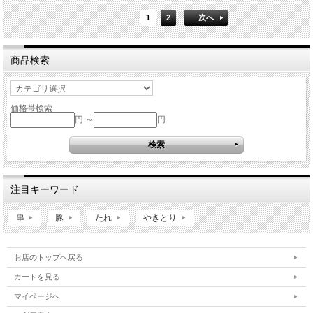
1
2
次へ
商品検索
価格帯検索
円 ～
円
注目キーワード
串
豚
たれ
やきとり
お店のトップへ戻る
カートを見る
マイページへ