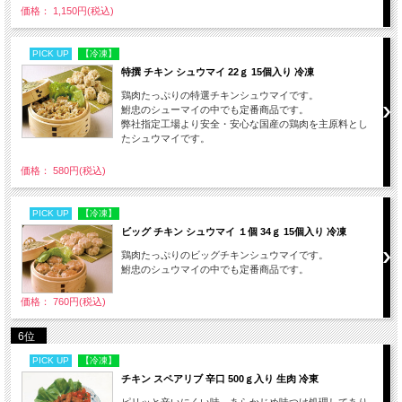
価格： 1,150円(税込)
PICK UP
【冷凍】
特撰 チキン シュウマイ 22ｇ 15個入り 冷凍
鶏肉たっぷりの特選チキンシュウマイです。
鮒忠のシューマイの中でも定番商品です。
弊社指定工場より安全・安心な国産の鶏肉を主原料とし
たシュウマイです。
価格： 580円(税込)
PICK UP
【冷凍】
ビッグ チキン シュウマイ １個 34ｇ 15個入り 冷凍
鶏肉たっぷりのビッグチキンシュウマイです。
鮒忠のシュウマイの中でも定番商品です。
価格： 760円(税込)
6位
PICK UP
【冷凍】
チキン スペアリブ 辛口 500ｇ入り 生肉 冷東
ピリッと辛いにくい味。あらかじめ味つけ処理してあり