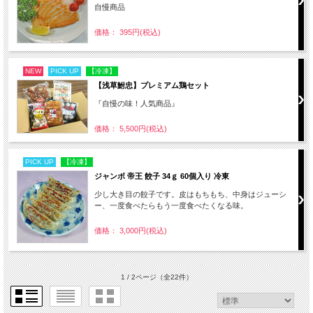
自慢商品
価格： 395円(税込)
NEW
PICK UP
【冷凍】
【浅草鮒忠】プレミアム鶏セット
『自慢の味！人気商品』
価格： 5,500円(税込)
PICK UP
【冷凍】
ジャンボ 帝王 餃子 34ｇ 60個入り 冷東
少し大き目の餃子です。皮はもちもち、中身はジューシ
ー、一度食べたらもう一度食べたくなる味。
価格： 3,000円(税込)
1 / 2ページ
（全22件）