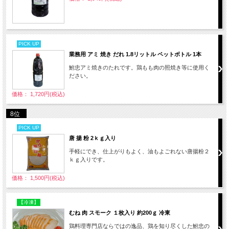
PICK UP
業務用 アミ 焼き だれ 1.8リットル ペットボトル 1本
鮒忠アミ焼きのたれです。鶏もも肉の照焼き等に使用く
ださい。
価格： 1,720円(税込)
8位
PICK UP
唐 揚 粉 2ｋｇ入り
手軽にでき、仕上がりもよく、油もよごれない唐揚粉２
ｋｇ入りです。
価格： 1,500円(税込)
【冷凍】
むね 肉 スモーク １枚入り 約200ｇ 冷東
鶏料理専門店ならではの逸品、鶏を知り尽くした鮒忠の