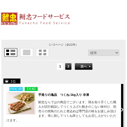
1 / 2ページ
（全22件）
1
2
次へ
1位
PICK UP
【冷凍】
手造りの逸品 つくね 1kg入り 冷凍
鮒忠ならではの商品でございます。鶏を知り尽くした職
人が試行錯誤してつくり上げた飽きのこない味付け、別
売りの焼鳥のたれと煮込めば専門店の味をお楽しみ頂け
ます。串に刺してつくね串としてもお召し上がりいただ
けます。