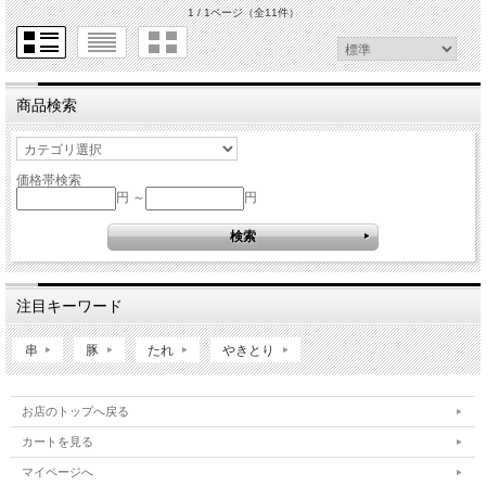
1 / 1ページ
（全11件）
商品検索
価格帯検索
円 ～
円
注目キーワード
串
豚
たれ
やきとり
お店のトップへ戻る
カートを見る
マイページへ