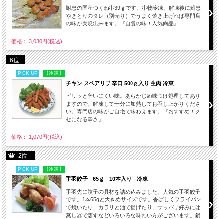
鮒忠の国産つくね串39ｇです。串物冷凍、解凍後に鮒忠
やきとりのタレ（別売り）でうまく焼き上げれば専門店
の味が実現出来ます。『自慢の味！人気商品』
価格： 3,030円(税込)
6位
PICK UP
【冷凍】
チキン スペアリブ 辛口 500ｇ入り 生肉 冷東
ピリッと辛いにくい味。あらかじめ味つけ処理してあり
ますので、解凍して十分に加熱してお召し上がりくださ
い。専門店の味がご自宅で味わえます。『おすすめ！ク
セになる辛さ』
価格： 1,070円(税込)
2位
PICK UP
【冷凍】
手羽餃子 65ｇ 10本入り 冷凍
手羽先に餃子の具材を詰め込みました、人気の手羽餃子
です。1本65gと大きめサイズです。香ばしくフライパン
で焼いたり、カラリと油で揚げたり、サッパリ好みには
蒸し器で蒸すなどいろいろな味わい方がございます。鍋