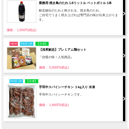
業務用 焼き鳥のたれ 1.8リットル ペットボトル 1本
鮒忠秘伝のたれと称される、焼き鳥のたれ、
ご自宅でうまく焼き上げれば専門店の味が出来上がりま
す。
価格： 1,550円(税込)
NEW
PICK UP
【冷凍】
【浅草鮒忠】プレミアム鶏セット
『自慢の味！人気商品』
価格： 5,500円(税込)
PICK UP
【冷凍】
手羽中スパイシーチキン １kg入り 冷凍
手羽中スパイシーチキンです。
価格： 1,660円(税込)