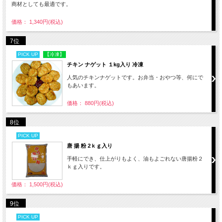
商材としても最適です。
価格： 1,340円(税込)
7位
PICK UP
【冷凍】
チキン ナゲット １kg入り 冷凍
人気のチキンナゲットです。お弁当・おやつ等、何にで
もあいます。
価格： 880円(税込)
8位
PICK UP
唐 揚 粉 2ｋｇ入り
手軽にでき、仕上がりもよく、油もよごれない唐揚粉２
ｋｇ入りです。
価格： 1,500円(税込)
9位
PICK UP