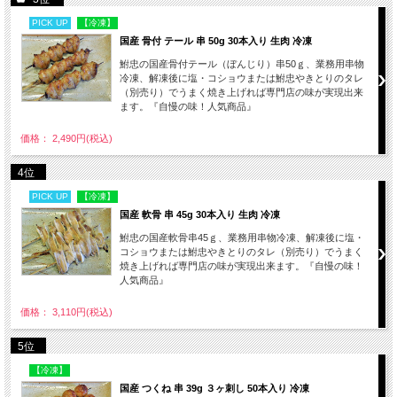
PICK UP
【冷凍】
国産 骨付 テール 串 50g 30本入り 生肉 冷凍
鮒忠の国産骨付テール（ぼんじり）串50ｇ、業務用串物
冷凍、解凍後に塩・コショウまたは鮒忠やきとりのタレ
（別売り）でうまく焼き上げれば専門店の味が実現出来
ます。『自慢の味！人気商品』
価格： 2,490円(税込)
4位
PICK UP
【冷凍】
国産 軟骨 串 45g 30本入り 生肉 冷凍
鮒忠の国産軟骨串45ｇ、業務用串物冷凍、解凍後に塩・
コショウまたは鮒忠やきとりのタレ（別売り）でうまく
焼き上げれば専門店の味が実現出来ます。『自慢の味！
人気商品』
価格： 3,110円(税込)
5位
【冷凍】
国産 つくね 串 39g ３ヶ刺し 50本入り 冷凍