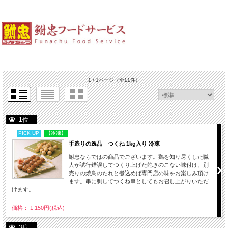
1 / 1ページ
（全11件）
1位
PICK UP
【冷凍】
手造りの逸品 つくね 1kg入り 冷凍
鮒忠ならではの商品でございます。鶏を知り尽くした職
人が試行錯誤してつくり上げた飽きのこない味付け、別
売りの焼鳥のたれと煮込めば専門店の味をお楽しみ頂け
ます。串に刺してつくね串としてもお召し上がりいただ
けます。
価格： 1,150円(税込)
3位