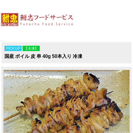
PICK UP
【冷凍】
国産 ボイル 皮 串 40g 50本入り 冷凍