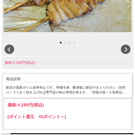
価格:4,190円(税込)
商品説明
鮒忠の国産ボイル皮串40ｇです。串物冷凍、解凍後に鮒忠やきとりのタレ（別売
り）でうまく焼き上げれば専門店の味が実現出来ます。『自慢の味！人気商品』
価格:
4,190円
(税込)
[ポイント還元 41ポイント～]