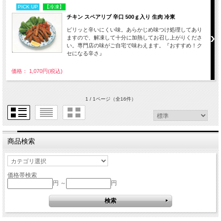
PICK UP
【冷凍】
チキン スペアリブ 辛口 500ｇ入り 生肉 冷東
ピリッと辛いにくい味。あらかじめ味つけ処理してあり
ますので、解凍して十分に加熱してお召し上がりくださ
い。専門店の味がご自宅で味わえます。『おすすめ！ク
セになる辛さ』
価格： 1,070円(税込)
1 / 1ページ
（全16件）
商品検索
価格帯検索
円 ～
円