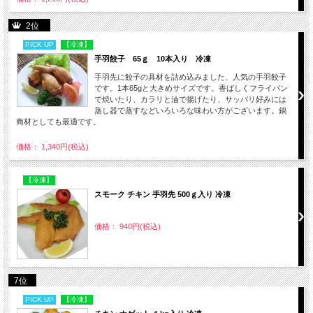
2位
PICK UP
【冷凍】
手羽餃子 65ｇ 10本入り 冷凍
手羽先に餃子の具材を詰め込みました、人気の手羽餃子
です。1本65gと大きめサイズです。香ばしくフライパン
で焼いたり、カラリと油で揚げたり、サッパリ好みには
蒸し器で蒸すなどいろいろな味わい方がございます。鍋
商材としても最適です。
価格： 1,340円(税込)
【冷凍】
スモーク チキン 手羽先 500ｇ入り 冷凍
価格： 940円(税込)
7位
PICK UP
【冷凍】