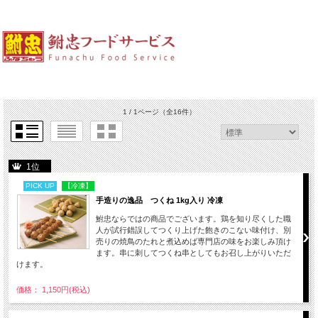
1 / 1ページ
（全16件）
1位
PICK UP
【冷凍】
手造りの逸品 つくね 1kg入り 冷凍
鮒忠ならではの商品でございます。鶏を知り尽くした職
人が試行錯誤してつくり上げた飽きのこない味付け、別
売りの焼鳥のたれと煮込めば専門店の味をお楽しみ頂け
ます。串に刺してつくね串としてもお召し上がりいただ
けます。
価格： 1,150円(税込)