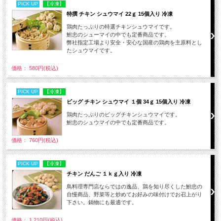
PICK UP
【冷凍】
特撰 チキン シュウマイ 22ｇ 15個入り 冷凍
鶏肉たっぷりの特選チキンシュウマイです。
鮒忠のシューマイの中でも定番商品です。
弊社指定工場より安全・安心な国産の鶏肉を主原料とし
たシュウマイです。
価格： 580円(税込)
PICK UP
【冷凍】
ビッグ チキン シュウマイ １個 34ｇ 15個入り 冷凍
鶏肉たっぷりのビッグチキンシュウマイです。
鮒忠のシュウマイの中でも定番商品です。
価格： 760円(税込)
PICK UP
【冷凍】
チキン だんご １ｋｇ入り 冷凍
鳥料理専門店ならではの逸品、鶏を知り尽くした鮒忠の
自慢商品、野菜等と炒めてお好みの味付けでお召上がり
下さい。鍋物にも最適です。
価格： 1,210円(税込)