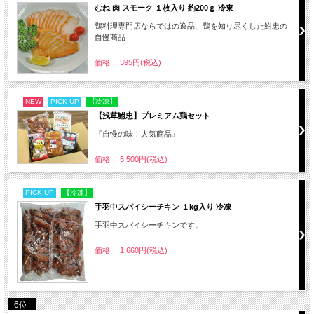
むね 肉 スモーク １枚入り 約200ｇ 冷東
鶏料理専門店ならではの逸品、鶏を知り尽くした鮒忠の
自慢商品
価格： 395円(税込)
NEW
PICK UP
【冷凍】
【浅草鮒忠】プレミアム鶏セット
『自慢の味！人気商品』
価格： 5,500円(税込)
PICK UP
【冷凍】
手羽中スパイシーチキン １kg入り 冷凍
手羽中スパイシーチキンです。
価格： 1,660円(税込)
6位