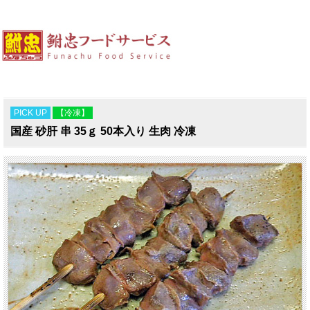
PICK UP
【冷凍】
国産 砂肝 串 35ｇ 50本入り 生肉 冷凍