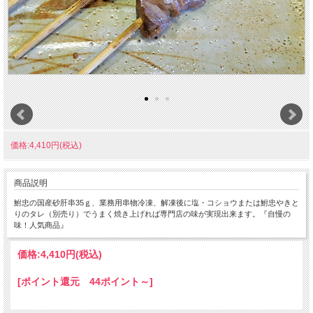
価格:4,410円(税込)
商品説明
鮒忠の国産砂肝串35ｇ、業務用串物冷凍、解凍後に塩・コショウまたは鮒忠やきと
りのタレ（別売り）でうまく焼き上げれば専門店の味が実現出来ます。『自慢の
味！人気商品』
価格:
4,410円
(税込)
[ポイント還元 44ポイント～]